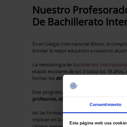
Nuestro Profesorad
De Bachillerato Inte
En el Colegio Internacional Meres, el compr
brindar la mejor educación a nuestros alumn
La metodología de
Bachillerato Internacional
etapas escolares de los 3 hasta los 18 año
formar los
atributos del perfil del alumno de
Este programa basado en la indagación y el
profesores, alumnos y familias
.
Consentimiento
Así las formaciones de nuestro profesorado 
implican en la educación integral. Desde aqu
Esta página web usa cookies
últimos meses.