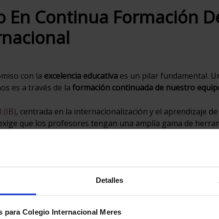
o En Continua Formación De
rnacional
omiso con la
excelencia educativa
es un pilar fundamental. U
os es a través de la
formación continuada de nuestro equip
 (IB)
, centrada en la internacionalización y el aprendizaje 
s, exige que los profesores tengan una amplia gama de herr
 IB
.
 aprendizaje basado en conceptos requiere de la
colaboració
Detalles
no solo abarcan un campo, sino que son diversas con el fin 
í compartimos varias de las formaciones que nuestro persona
 para Colegio Internacional Meres