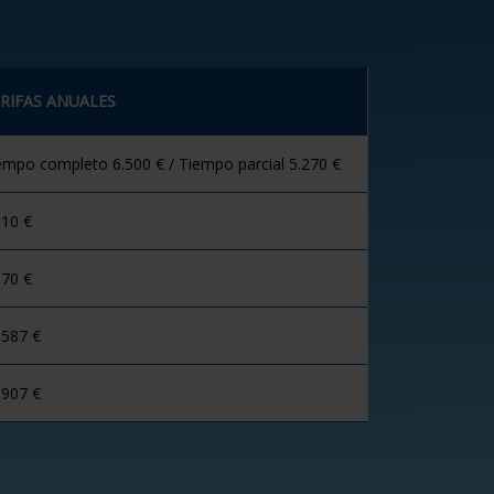
RIFAS ANUALES
empo completo 6.500 € / Tiempo parcial 5.270 €
110 €
970 €
.587 €
.907 €