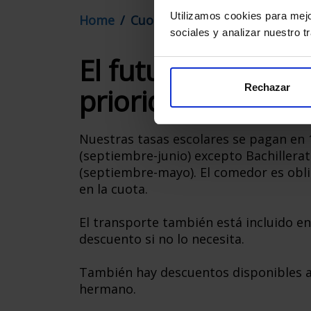
Utilizamos cookies para mejo
Home
Cuotas
sociales y analizar nuestro t
El futuro de tus hi
Rechazar
prioridad
Nuestras tasas escolares se pagan en
(septiembre-junio) excepto Bachillera
(septiembre-mayo). El comedor es oblig
en la cuota.
El transporte también está incluido en 
descuento si no lo necesita.
También hay descuentos disponibles a 
hermano.