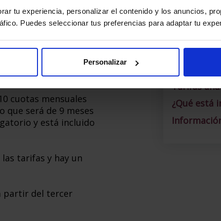
rar tu experiencia, personalizar el contenido y los anuncios, pr
ráfico. Puedes seleccionar tus preferencias para adaptar tu exper
jos, nuestra
Ver más:
Personalizar
Tarifas anu
 10 cuotas mensuales
¿Qué está i
to que será de 9 meses
Información
atorio y está incluido
las tarifas y hay un
partir del tercer