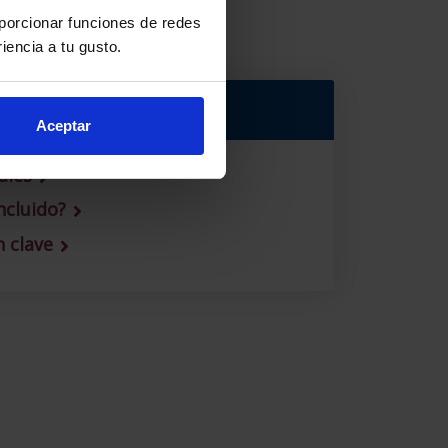
oporcionar funciones de redes
iencia a tu gusto.
Aceptar
ales
ncluido?
 clave